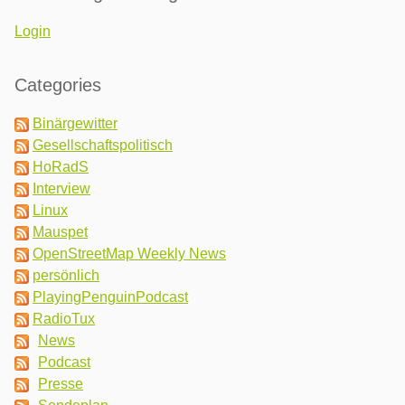
Login
Categories
Binärgewitter
Gesellschaftspolitisch
HoRadS
Interview
Linux
Mauspet
OpenStreetMap Weekly News
persönlich
PlayingPenguinPodcast
RadioTux
News
Podcast
Presse