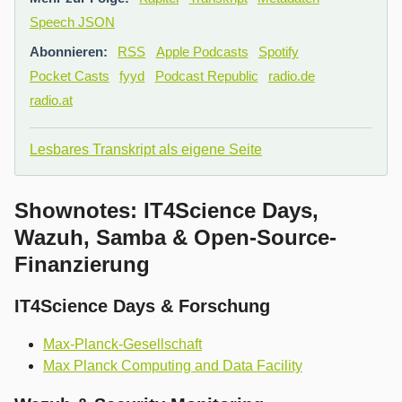
Speech JSON
Abonnieren:
RSS
Apple Podcasts
Spotify
Pocket Casts
fyyd
Podcast Republic
radio.de
radio.at
Lesbares Transkript als eigene Seite
Shownotes: IT4Science Days,
Wazuh, Samba & Open-Source-
Finanzierung
IT4Science Days & Forschung
Max-Planck-Gesellschaft
Max Planck Computing and Data Facility