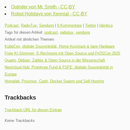
Outrider von Mr. Smith - CC-BY
Robot Holidays von Xennial - CC-BY
Kategorien:
Podcast
,
RadioTux
,
Sendung
|
0 Kommentare
|
Twitter
|
Identica
Tags für diesen Artikel:
podcast
,
radiotux
,
sendung
Artikel mit ähnlichen Themen:
KubeCon, digitale Souveränität, Home Assistant & faire Hardware
Freie KI-Stimmen, E-Rechnung mit Open Source und FrOSCon 2025
Quarto, Debian, Zabbix & Open Source in der Wissenschaft
Nextcloud Hub, Prototype Fund & FSFE: digitale Souveränität in
Europa
Homelab, Proxmox, Ceph, Docker Swarm und Self-Hosting
Trackbacks
Trackback-URL für diesen Eintrag
Keine Trackbacks