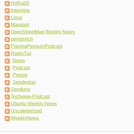
HoRadS
Interview
Linux
Mauspet
OpenStreetMap Weekly News
persönlich
PlayingPenguinPodcast
RadioTux
News
Podcast
Presse
Sendeplan
Sendung
Techview-Podcast
Ubuntu Weekly News
Uncategorized
WeeklyNews