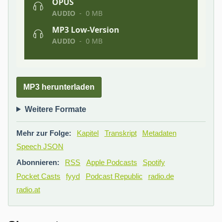
MP3 herunterladen
Weitere Formate
Mehr zur Folge:
Kapitel
Transkript
Metadaten
Speech JSON
Abonnieren:
RSS
Apple Podcasts
Spotify
Pocket Casts
fyyd
Podcast Republic
radio.de
radio.at