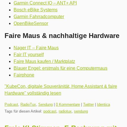
Garmin Connect IQ – ANT+ API
Bosch eBike Systems
Garmin Fahrradcomputer
OpenBikeSensor
Faire Maus & nachhaltige Hardware
Nager IT – Faire Maus
Fair IT yourself
Faire Maus kaufen / Marktplatz
Blauer Engel: erstmals für eine Computermaus
Fairphone
"KubeCon, digitale Souveränität, Home Assistant & faire
Hardware" vollständig lesen
Kategorien:
Podcast
,
RadioTux
,
Sendung
|
0 Kommentare
|
Twitter
|
Identica
Tags für diesen Artikel:
podcast
,
radiotux
,
sendung