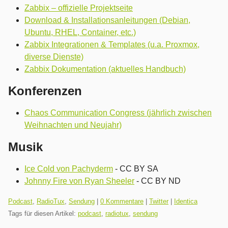
Zabbix – offizielle Projektseite
Download & Installationsanleitungen (Debian,
Ubuntu, RHEL, Container, etc.)
Zabbix Integrationen & Templates (u.a. Proxmox,
diverse Dienste)
Zabbix Dokumentation (aktuelles Handbuch)
Konferenzen
Chaos Communication Congress (jährlich zwischen
Weihnachten und Neujahr)
Musik
Ice Cold von Pachyderm
- CC BY SA
Johnny Fire von Ryan Sheeler
- CC BY ND
Kategorien:
Podcast
,
RadioTux
,
Sendung
|
0 Kommentare
|
Twitter
|
Identica
Tags für diesen Artikel:
podcast
,
radiotux
,
sendung