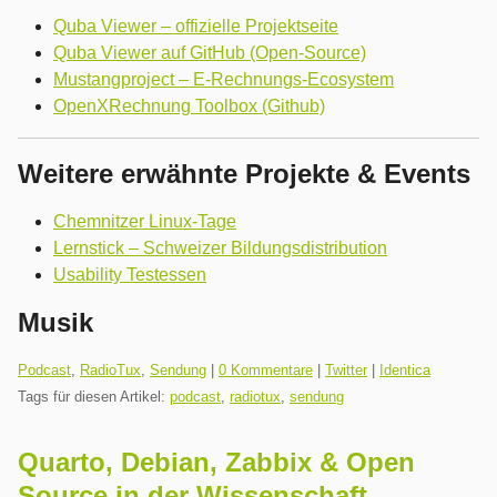
Quba Viewer – offizielle Projektseite
Quba Viewer auf GitHub (Open-Source)
Mustangproject – E-Rechnungs-Ecosystem
OpenXRechnung Toolbox (Github)
Weitere erwähnte Projekte & Events
Chemnitzer Linux-Tage
Lernstick – Schweizer Bildungsdistribution
Usability Testessen
Musik
Kategorien:
Podcast
,
RadioTux
,
Sendung
|
0 Kommentare
|
Twitter
|
Identica
Tags für diesen Artikel:
podcast
,
radiotux
,
sendung
Quarto, Debian, Zabbix & Open
Source in der Wissenschaft