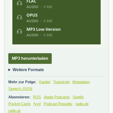
MP3 herunterladen
Weitere Formate
Mehr zur Folge:
Kapitel
Transkript
Metadaten
Speech JSON
Abonnieren:
RSS
Apple Podcasts
Spotify
Pocket Casts
fyyd
Podcast Republic
radio.de
radio.at