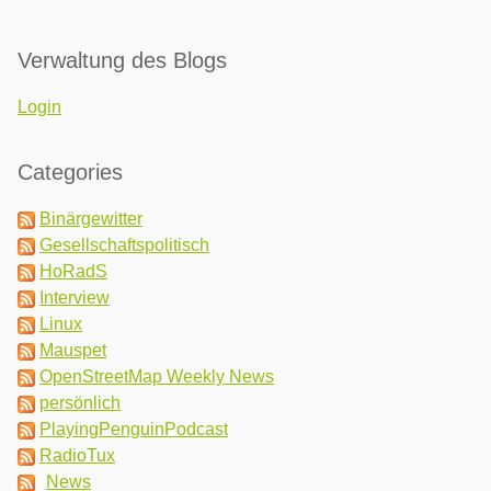
Verwaltung des Blogs
Login
Categories
Binärgewitter
Gesellschaftspolitisch
HoRadS
Interview
Linux
Mauspet
OpenStreetMap Weekly News
persönlich
PlayingPenguinPodcast
RadioTux
News