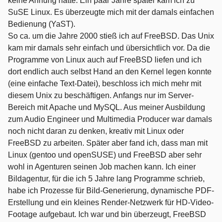
keine Ahnung hatte. Ein paar Jahre später kam ich zu
SuSE Linux. Es überzeugte mich mit der damals einfachen
Bedienung (YaST).
So ca. um die Jahre 2000 stieß ich auf FreeBSD. Das Unix
kam mir damals sehr einfach und übersichtlich vor. Da die
Programme von Linux auch auf FreeBSD liefen und ich
dort endlich auch selbst Hand an den Kernel legen konnte
(eine einfache Text-Datei), beschloss ich mich mehr mit
diesem Unix zu beschäftigen. Anfangs nur im Server-
Bereich mit Apache und MySQL. Aus meiner Ausbildung
zum Audio Engineer und Multimedia Producer war damals
noch nicht daran zu denken, kreativ mit Linux oder
FreeBSD zu arbeiten. Später aber fand ich, dass man mit
Linux (gentoo und openSUSE) und FreeBSD aber sehr
wohl in Agenturen seinen Job machen kann. Ich einer
Bildagentur, für die ich 5 Jahre lang Programme schrieb,
habe ich Prozesse für Bild-Generierung, dynamische PDF-
Erstellung und ein kleines Render-Netzwerk für HD-Video-
Footage aufgebaut. Ich war und bin überzeugt, FreeBSD