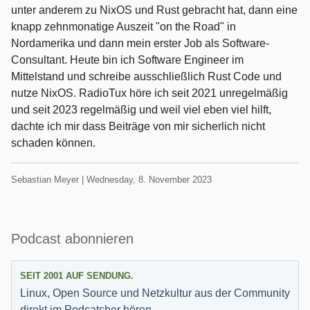
unter anderem zu NixOS und Rust gebracht hat, dann eine
knapp zehnmonatige Auszeit "on the Road" in
Nordamerika und dann mein erster Job als Software-
Consultant. Heute bin ich Software Engineer im
Mittelstand und schreibe ausschließlich Rust Code und
nutze NixOS. RadioTux höre ich seit 2021 unregelmäßig
und seit 2023 regelmäßig und weil viel eben viel hilft,
dachte ich mir dass Beiträge von mir sicherlich nicht
schaden können.
Geschrieben
am
Sebastian Meyer |
Wednesday, 8. November 2023
von
Seitenleiste
Podcast abonnieren
SEIT 2001 AUF SENDUNG.
Linux, Open Source und Netzkultur aus der Community
direkt im Podcatcher hören.