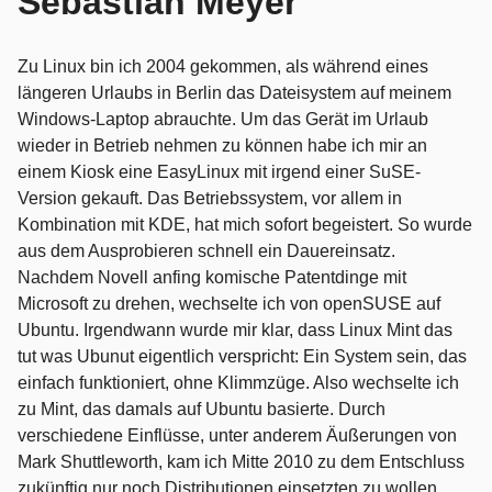
Sebastian Meyer
Zu Linux bin ich 2004 gekommen, als während eines
längeren Urlaubs in Berlin das Dateisystem auf meinem
Windows-Laptop abrauchte. Um das Gerät im Urlaub
wieder in Betrieb nehmen zu können habe ich mir an
einem Kiosk eine EasyLinux mit irgend einer SuSE-
Version gekauft. Das Betriebssystem, vor allem in
Kombination mit KDE, hat mich sofort begeistert. So wurde
aus dem Ausprobieren schnell ein Dauereinsatz.
Nachdem Novell anfing komische Patentdinge mit
Microsoft zu drehen, wechselte ich von openSUSE auf
Ubuntu. Irgendwann wurde mir klar, dass Linux Mint das
tut was Ubunut eigentlich verspricht: Ein System sein, das
einfach funktioniert, ohne Klimmzüge. Also wechselte ich
zu Mint, das damals auf Ubuntu basierte. Durch
verschiedene Einflüsse, unter anderem Äußerungen von
Mark Shuttleworth, kam ich Mitte 2010 zu dem Entschluss
zukünftig nur noch Distributionen einsetzten zu wollen,