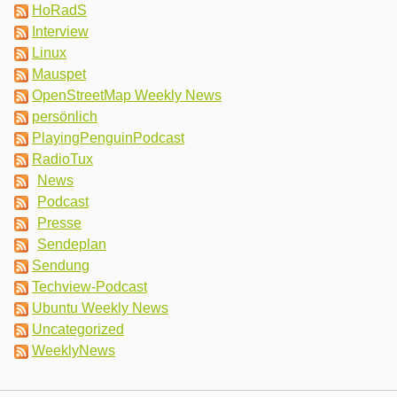
HoRadS
Interview
Linux
Mauspet
OpenStreetMap Weekly News
persönlich
PlayingPenguinPodcast
RadioTux
News
Podcast
Presse
Sendeplan
Sendung
Techview-Podcast
Ubuntu Weekly News
Uncategorized
WeeklyNews