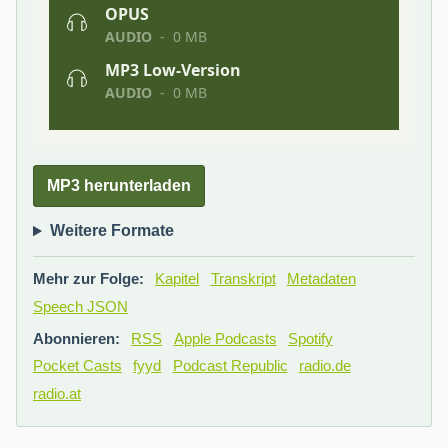
MP3 herunterladen
Weitere Formate
Mehr zur Folge:
Kapitel
Transkript
Metadaten
Speech JSON
Abonnieren:
RSS
Apple Podcasts
Spotify
Pocket Casts
fyyd
Podcast Republic
radio.de
radio.at