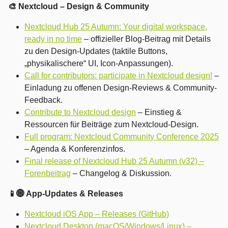
🎨 Nextcloud – Design & Community
Nextcloud Hub 25 Autumn: Your digital workspace,
ready in no time
– offizieller Blog-Beitrag mit Details
zu den Design-Updates (taktile Buttons,
„physikalischere“ UI, Icon-Anpassungen).
Call for contributors: participate in Nextcloud design!
–
Einladung zu offenen Design-Reviews & Community-
Feedback.
Contribute to Nextcloud design
– Einstieg &
Ressourcen für Beiträge zum Nextcloud-Design.
Full program: Nextcloud Community Conference 2025
– Agenda & Konferenzinfos.
Final release of Nextcloud Hub 25 Autumn (v32) –
Forenbeitrag
– Changelog & Diskussion.
📱🌐 App-Updates & Releases
Nextcloud iOS App – Releases (GitHub)
Nextcloud Desktop (macOS/Windows/Linux) –