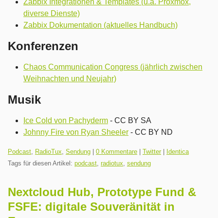
Zabbix Integrationen & Templates (u.a. Proxmox,
diverse Dienste)
Zabbix Dokumentation (aktuelles Handbuch)
Konferenzen
Chaos Communication Congress (jährlich zwischen
Weihnachten und Neujahr)
Musik
Ice Cold von Pachyderm
- CC BY SA
Johnny Fire von Ryan Sheeler
- CC BY ND
Kategorien:
Podcast
,
RadioTux
,
Sendung
|
0 Kommentare
|
Twitter
|
Identica
Tags für diesen Artikel:
podcast
,
radiotux
,
sendung
Nextcloud Hub, Prototype Fund &
FSFE: digitale Souveränität in