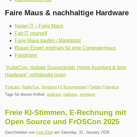
Faire Maus & nachhaltige Hardware
Nager IT – Faire Maus
Fair IT yourself
Faire Maus kaufen / Marktplatz
Blauer Engel: erstmals für eine Computermaus
Fairphone
"KubeCon, digitale Souveränität, Home Assistant & faire
Hardware" vollständig lesen
Kategorien:
Podcast
,
RadioTux
,
Sendung
|
0 Kommentare
|
Twitter
|
Identica
Tags für diesen Artikel:
podcast
,
radiotux
,
sendung
Freie KI-Stimmen, E-Rechnung mit
Open Source und FrOSCon 2025
Geschrieben von
Ingo Ebel
am
Saturday, 31. January 2026